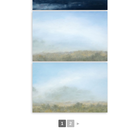
1
2
►